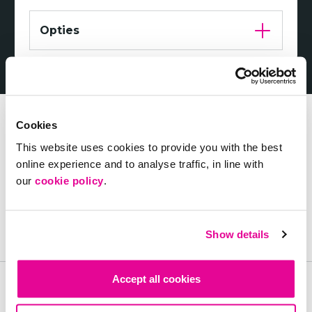
Opties
Cookies
This website uses cookies to provide you with the best
Hulp nodig bij het kiezen?
online experience and to analyse traffic, in line with
our
cookie policy
.
Neem nu contact op
Show details
Accept all cookies
Onze klanten