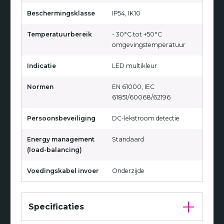
Beschermingsklasse
IP54, IK10
Temperatuurbereik
- 30°C tot +50°C
omgevingstemperatuur
Indicatie
LED multikleur
Normen
EN 61000, IEC
61851/60068/62196
Persoonsbeveiliging
DC-lekstroom detectie
Energy management
Standaard
(load-balancing)
Voedingskabel invoer
Onderzijde
Specificaties