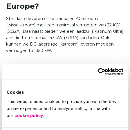
Europe?
Standaard leveren onze laadpalen AC-stroom
(wisselstroom) met een maximaal vermogen van 22 kW
(3x32A). Daarnaast bieden we een laadzuil (Platinum Ultra)
aan die tot maximaal 43 kW (3x63A) kan laden. Ook
kunnen we DC-laders (gelijkstroom) leveren met een
vermogen tot 350 kW.
Vraag 7: Is verzwaring van
het elektriciteitsnet nodig bij
de installatie van
Cookies
laadpunten?
This website uses cookies to provide you with the best
online experience and to analyse traffic, in line with
Meestal is verzwaring van de stroomaansluiting niet
our
cookie policy
.
nodig. Dit is wel afhankelijk van verschillende factoren,
waaronder het huidige contractvermogen en het