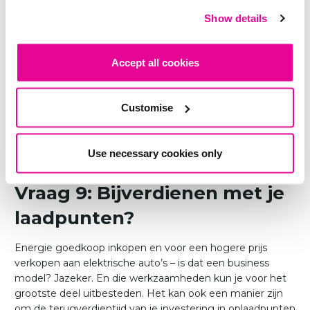
gewenste aantal laadpunten.
Show details
Vraag 8: Kunnen we de
Accept all cookies
laadpalen ook kopen?
Customise
Wij werken uitsluitend met een koopmodel. Een
exploitatiemodel bieden we niet aan, omdat dit voor de
klant altijd nadelig is op de lange termijn.
Use necessary cookies only
Vraag 9: Bijverdienen met je
laadpunten?
Energie goedkoop inkopen en voor een hogere prijs
verkopen aan elektrische auto’s – is dat een business
model? Jazeker. En die werkzaamheden kun je voor het
grootste deel uitbesteden. Het kan ook een manier zijn
om de terugverdientijd van je investering in oplaadpunten