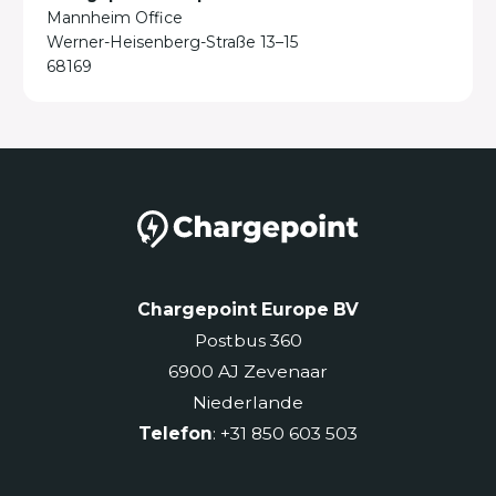
Mannheim Office
Werner-Heisenberg-Straße 13–15
68169
Chargepoint Europe BV
Postbus 360
6900 AJ Zevenaar
Niederlande
Telefon
: +31 850 603 503