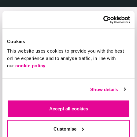
Regionale Büros
Cookies
This website uses cookies to provide you with the best
Breda
online experience and to analyse traffic, in line with
our
cookie policy
.
Chargepoint Europe
Fellenoordstraat 94
4811 TJ
Show details
+31 (0) 76 561 44 73
Accept all cookies
Belgium
Customise
Chargepoint Europe