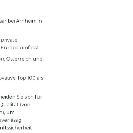
ar bei Arnheim in
private
 Europa umfasst.
en, Österreich und
ative Top 100 als
eiden Sie sich für
ualität (von
n), um
verlässig
nftssicherheit