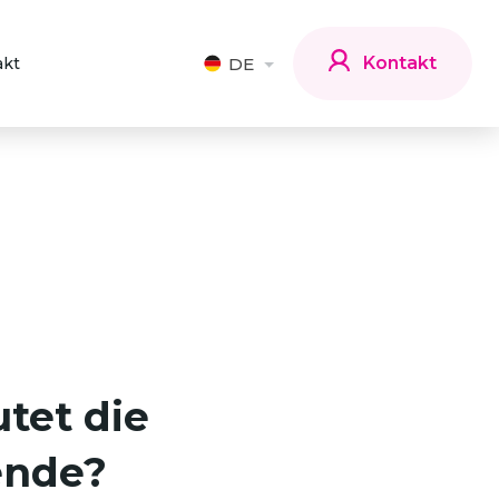
Kontakt
akt
DE
tet die
ende?