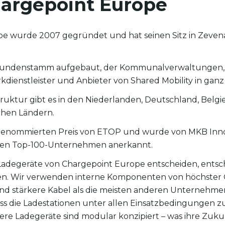
argepoint Europe
e wurde 2007 gegründet und hat seinen Sitz in Zevena
Kundenstamm aufgebaut, der Kommunalverwaltungen, 
dienstleister und Anbieter von Shared Mobility in ganz
ruktur gibt es in den Niederlanden, Deutschland, Belgi
chen Ländern.
enommierten Preis von ETOP und wurde von MKB Innov
iven Top-100-Unternehmen anerkannt.
Ladegeräte von Chargepoint Europe entscheiden, entsch
n. Wir verwenden interne Komponenten von höchster Q
d stärkere Kabel als die meisten anderen Unternehme
ass die Ladestationen unter allen Einsatzbedingungen zu
ere Ladegeräte sind modular konzipiert – was ihre Zuku