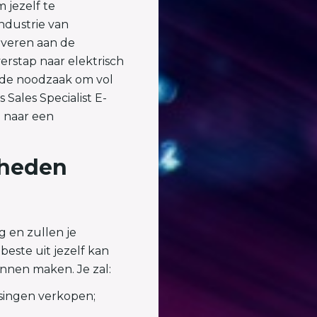
 jezelf te
ndustrie van
everen aan de
erstap naar elektrisch
or de noodzaak om vol
 Sales Specialist E-
e naar een
mheden
g en zullen je
beste uit jezelf kan
unnen maken. Je zal:
singen verkopen;