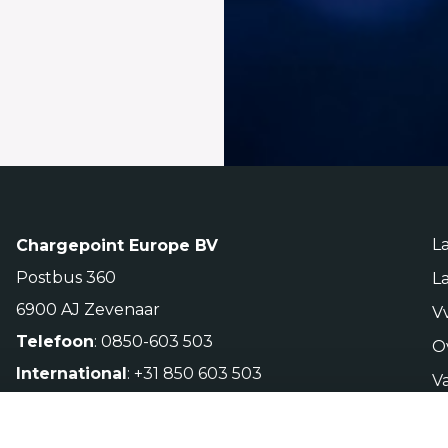
L
Chargepoint Europe BV
Postbus 360
L
6900 AJ Zevenaar
V
Telefoon
: 0850-603 503
O
International
: +31 850 603 503
V
C