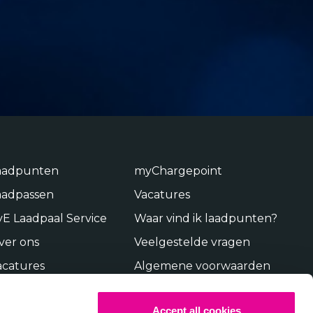
aadpunten
myChargepoint
aadpassen
Vacatures
vE Laadpaal Service
Waar vind ik laadpunten?
ver ons
Veelgestelde vragen
acatures
Algemene voorwaarden
ontact
Privacybeleid
Accept all cookies