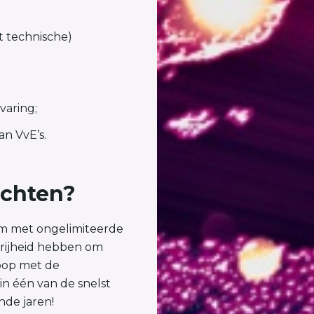
t technische)
varing;
an VvE’s.
achten?
eam met ongelimiteerde
vrijheid hebben om
koop met de
in één van de snelst
nde jaren!