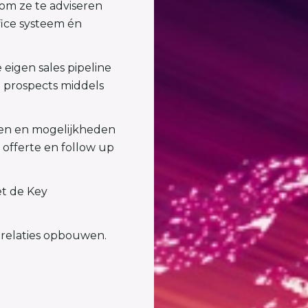
om ze te adviseren
fice systeem én
 eigen sales pipeline
 prospects middels
en en mogelijkheden
offerte en follow up
t de Key
ntrelaties opbouwen.